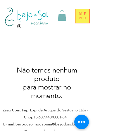
ME
NU
Não temos nenhum
produto
para mostrar no
momento.
Zaap Com. Imp. Exp. de Artigos do Vestuário Ltda -
Cnpj:
15.609.448
/0001-84
E-mail:
beijodosolmodapraia@beijodosol.com.br
-