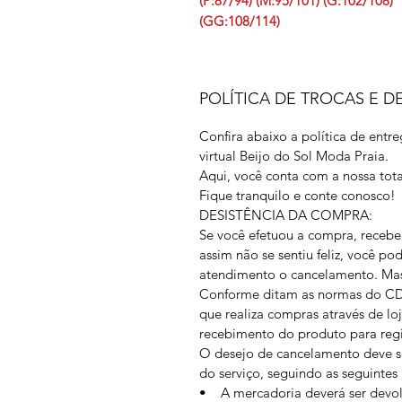
(P:87/94) (M:95/101) (G:102/108)
(GG:108/114)
POLÍTICA DE TROCAS E 
Confira abaixo a política de entr
virtual Beijo do Sol Moda Praia.
Aqui, você conta com a nossa tota
Fique tranquilo e conte conosco!
DESISTÊNCIA DA COMPRA:
Se você efetuou a compra, receb
assim não se sentiu feliz, você pod
atendimento o cancelamento. Mas 
Conforme ditam as normas do CDC
que realiza compras através de loj
recebimento do produto para regi
O desejo de cancelamento deve 
do serviço, seguindo as seguintes 
• A mercadoria deverá ser devol