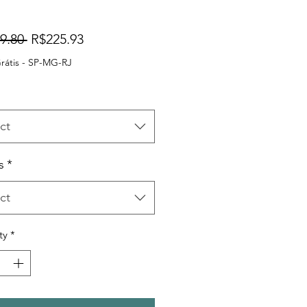
Regular
Sale
9.80 
R$225.93
Price
Price
rátis - SP-MG-RJ
ct
s
*
ct
ty
*