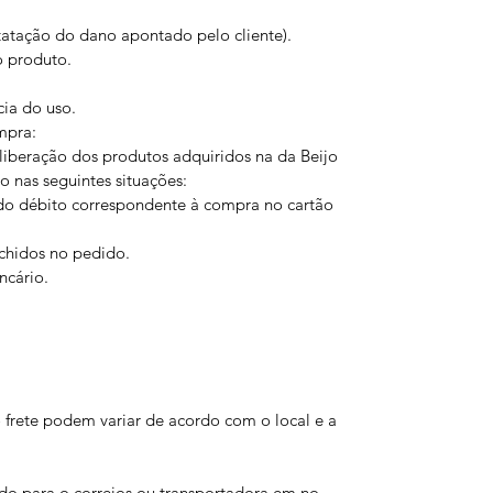
atação do dano apontado pelo cliente).
 produto.
ia do uso.
mpra:
iberação dos produtos adquiridos na da Beijo
 nas seguintes situações:
o débito correspondente à compra no cartão
chidos no pedido.
cário.
 frete podem variar de acordo com o local e a
o para o correios ou transportadora em no