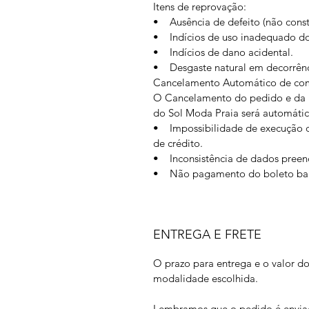
Itens de reprovação:
• Ausência de defeito (não const
• Indícios de uso inadequado do
• Indícios de dano acidental.
• Desgaste natural em decorrênc
Cancelamento Automático de co
O Cancelamento do pedido e da l
do Sol Moda Praia será automático
• Impossibilidade de execução d
de crédito.
• Inconsistência de dados preen
• Não pagamento do boleto ban
ENTREGA E FRETE
O prazo para entrega e o valor do
modalidade escolhida.
Lembramos que o pedido é enviad