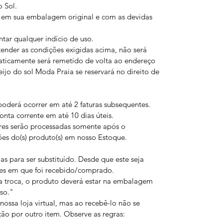
 Sol.
em sua embalagem original e com as devidas
ar qualquer indício de uso.
der as condições exigidas acima, não será
aticamente será remetido de volta ao endereço
ijo do sol Moda Praia se reservará no direito de
oderá ocorrer em até 2 faturas subsequentes.
nta corrente em até 10 dias úteis.
res serão processadas somente após o
ões do(s) produto(s) em nosso Estoque.
s para ser substituído. Desde que este seja
es em que foi recebido/comprado.
a troca, o produto deverá estar na embalagem
uso."
ossa loja virtual, mas ao recebê-lo não se
ção por outro item. Observe as regras: