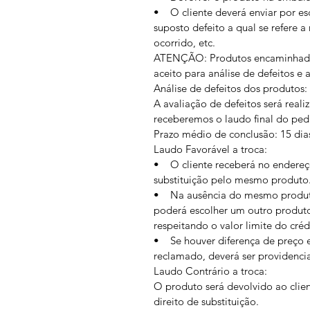
• O cliente deverá enviar por es
suposto defeito a qual se refere 
ocorrido, etc.
ATENÇÃO: Produtos encaminhados 
aceito para análise de defeitos e
Análise de defeitos dos produtos:
A avaliação de defeitos será real
receberemos o laudo final do ped
Prazo médio de conclusão: 15 dia
Laudo Favorável a troca:
• O cliente receberá no endereço
substituição pelo mesmo produto
• Na ausência do mesmo produto
poderá escolher um outro produto 
respeitando o valor limite do créd
• Se houver diferença de preço e
reclamado, deverá ser providenc
Laudo Contrário a troca:
O produto será devolvido ao clie
direito de substituição.