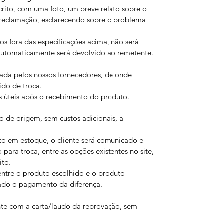
crito, com uma foto, um breve relato sobre o
a reclamação, esclarecendo sobre o problema
fora das especificações acima, não será
 automaticamente será devolvido ao remetente.
izada pelos nossos fornecedores, de onde
ido de troca.
s úteis após o recebimento do produto.
 de origem, sem custos adicionais, a
.
 em estoque, o cliente será comunicado e
para troca, entre as opções existentes no site,
ito.
ntre o produto escolhido e o produto
iado o pagamento da diferença.
nte com a carta/laudo da reprovação, sem