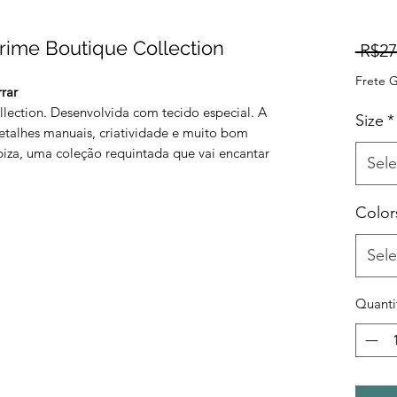
 Prime Boutique Collection
 R$27
Frete G
rar
lection. Desenvolvida com tecido especial. A
Size
*
etalhes manuais, criatividade e muito bom
biza, uma coleção requintada que vai encantar
Sele
Color
Sele
Quanti