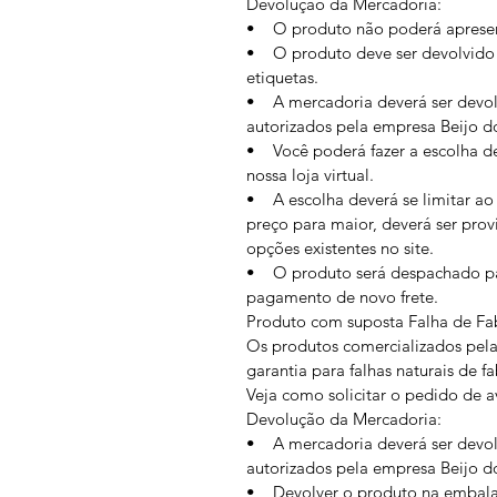
Devolução da Mercadoria:
• O produto não poderá apresent
• O produto deve ser devolvido 
etiquetas.
• A mercadoria deverá ser devol
autorizados pela empresa Beijo do
• Você poderá fazer a escolha d
nossa loja virtual.
• A escolha deverá se limitar ao 
preço para maior, deverá ser pro
opções existentes no site.
• O produto será despachado par
pagamento de novo frete.
Produto com suposta Falha de Fa
Os produtos comercializados pela
garantia para falhas naturais de f
Veja como solicitar o pedido de a
Devolução da Mercadoria:
• A mercadoria deverá ser devol
autorizados pela empresa Beijo do
• Devolver o produto na embala