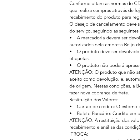
Conforme ditam as normas do CDC
que realiza compras através de loj
recebimento do produto para regi
O desejo de cancelamento deve 
do serviço, seguindo as seguintes 
• A mercadoria deverá ser devol
autorizados pela empresa Beijo do
• O produto deve ser devolvido 
etiquetas.
• O produto não poderá apresent
ATENÇÃO: O produto que não aten
aceito como devolução, e, autom
de origem. Nessas condições, a Be
fazer nova cobrança de frete.
Restituição dos Valores:
• Cartão de crédito: O estorno p
• Boleto Bancário: Crédito em co
ATENÇÃO: A restituição dos valo
recebimento e análise das condiç
TROCA: