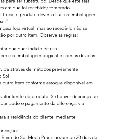
s para ser substituído. Desde que este seja
es em que foi recebido/comprado.
a troca, o produto deverá estar na embalagem
uso."
ossa loja virtual, mas ao recebê-lo não se
ção por outro item. Observe as regras:
ar qualquer indício de uso.
em sua embalagem original e com as devidas
vida através de métodos previamente
 Sol.
e outro item conforme estoque disponível em
valor limite do produto. Se houver diferença de
videnciado o pagamento da diferença, via
a a residência do cliente, mediante
bricação:
 Beijo do Sol Moda Praia, gozam de 30 dias de