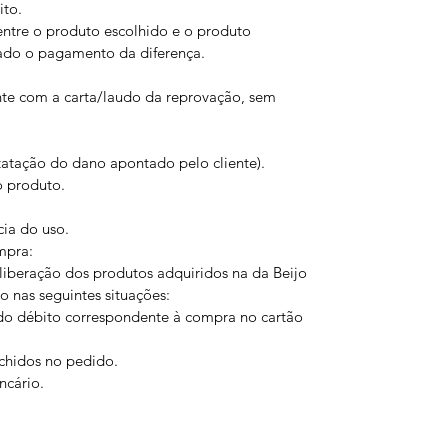
ito.
ntre o produto escolhido e o produto
iado o pagamento da diferença.
nte com a carta/laudo da reprovação, sem
atação do dano apontado pelo cliente).
 produto.
ia do uso.
mpra:
iberação dos produtos adquiridos na da Beijo
 nas seguintes situações:
o débito correspondente à compra no cartão
chidos no pedido.
cário.