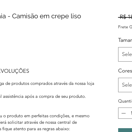
aia - Camisão em crepe liso
 R$ 1
Frete G
Tama
Sele
Core
DEVOLUÇÕES
ega de produtos comprados através da nossa loja
Sele
l assistência após a compra de seu produto.
Quant
eu o produto em perfeitas condições, e mesmo
erá solicitar através de nossa central de
fique atento para as regras abaixo: