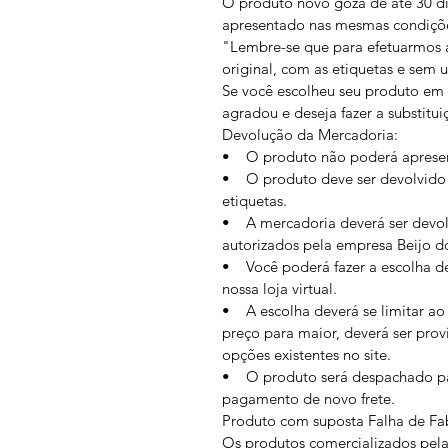
O produto novo goza de até 30 dia
apresentado nas mesmas condiçõ
"Lembre-se que para efetuarmos 
original, com as etiquetas e sem 
Se você escolheu seu produto em n
agradou e deseja fazer a substitui
Devolução da Mercadoria:
• O produto não poderá apresent
• O produto deve ser devolvido 
etiquetas.
• A mercadoria deverá ser devol
autorizados pela empresa Beijo do
• Você poderá fazer a escolha d
nossa loja virtual.
• A escolha deverá se limitar ao 
preço para maior, deverá ser pro
opções existentes no site.
• O produto será despachado par
pagamento de novo frete.
Produto com suposta Falha de Fa
Os produtos comercializados pela