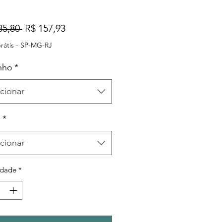
Preço
Preço
85,80 
R$ 157,93
normal
promocional
rátis - SP-MG-RJ
nho
*
cionar
s
*
cionar
idade
*