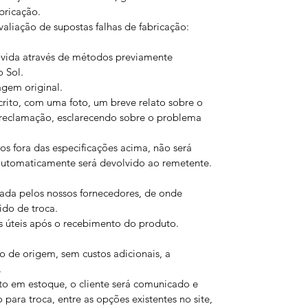
abricação.
valiação de supostas falhas de fabricação:
vida através de métodos previamente
 Sol.
gem original.
crito, com uma foto, um breve relato sobre o
a reclamação, esclarecendo sobre o problema
fora das especificações acima, não será
 automaticamente será devolvido ao remetente.
izada pelos nossos fornecedores, de onde
ido de troca.
s úteis após o recebimento do produto.
 de origem, sem custos adicionais, a
.
 em estoque, o cliente será comunicado e
para troca, entre as opções existentes no site,