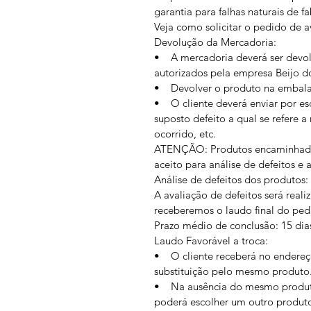
garantia para falhas naturais de f
Veja como solicitar o pedido de a
Devolução da Mercadoria:
• A mercadoria deverá ser devol
autorizados pela empresa Beijo do
• Devolver o produto na embala
• O cliente deverá enviar por es
suposto defeito a qual se refere 
ocorrido, etc.
ATENÇÃO: Produtos encaminhados 
aceito para análise de defeitos e
Análise de defeitos dos produtos:
A avaliação de defeitos será real
receberemos o laudo final do ped
Prazo médio de conclusão: 15 dia
Laudo Favorável a troca:
• O cliente receberá no endereço
substituição pelo mesmo produto
• Na ausência do mesmo produto
poderá escolher um outro produto 