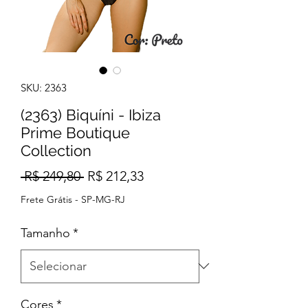
SKU: 2363
(2363) Biquíni - Ibiza
Prime Boutique
Collection
Preço
Preço
 R$ 249,80 
R$ 212,33
normal
promocional
Frete Grátis - SP-MG-RJ
Tamanho
*
Cores
*