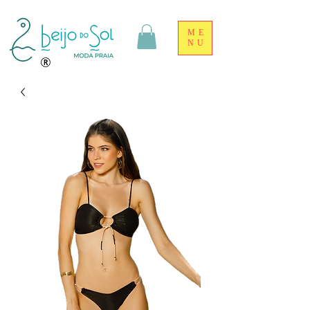
ME
NU