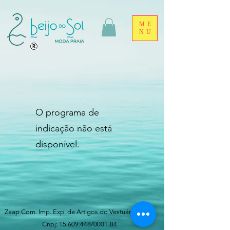
ME
NU
O programa de
indicação não está
disponível.
Zaap Com. Imp. Exp. de Artigos do Vestuário Ltda -
Cnpj:
15.609.448
/0001-84